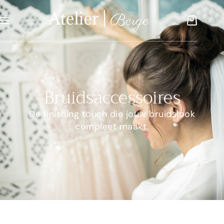
Bruidsaccessoires
De finishing touch die jouw bruidslook
compleet maakt.